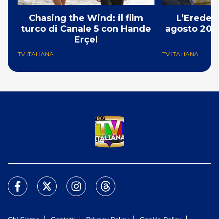
Chasing the Wind: il film
L’Erede: 
turco di Canale 5 con Hande
agosto 2026
Erçel
p
TV ITALIANA
TV ITALIANA