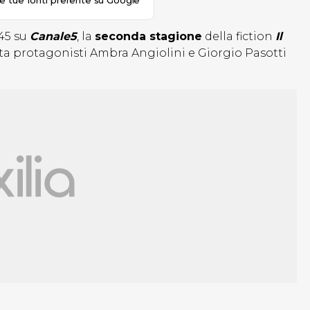
le tue fonti preferite su Google
:45 su
Canale5
, la
seconda stagione
della fiction
Il
ta protagonisti Ambra Angiolini e Giorgio Pasotti