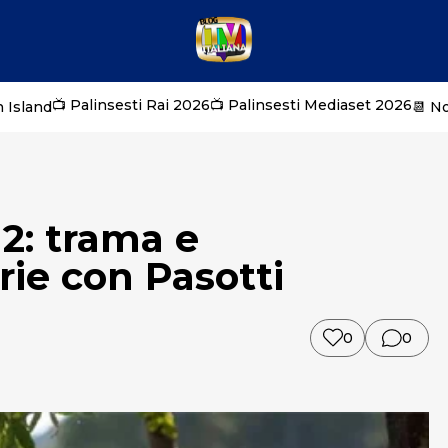
📺 Palinsesti Rai 2026
📺 Palinsesti Mediaset 2026
 Island
📆 N
 2: trama e
rie con Pasotti
0
0