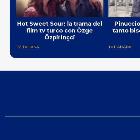
Hot Sweet Sour: la trama del
Pinuccio:
film tv turco con Özge
tanto bis
Özpirinçci
TV ITALIANA
TV ITALIANA