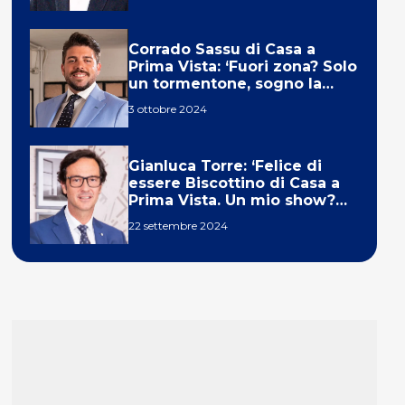
Corrado Sassu di Casa a
Prima Vista: ‘Fuori zona? Solo
un tormentone, sogno la
telecronaca di F1’
3 ottobre 2024
Gianluca Torre: ‘Felice di
essere Biscottino di Casa a
Prima Vista. Un mio show?
Un sogno’
22 settembre 2024