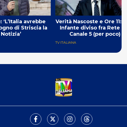
 ‘L’Italia avrebbe
Verità Nascoste e Ore 11: M
ogno di Striscia la
Infante diviso fra Rete 4
Notizia’
Canale 5 (per poco)
TV ITALIANA