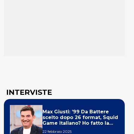
INTERVISTE
Max Giusti: ’99 Da Battere
scelto dopo 26 format, Squid
Game italiano? Ho fatto la
ola!’
22 febbraio 2025