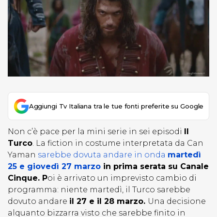
Aggiungi Tv Italiana tra le tue fonti preferite su Google
Non c’è pace per la mini serie in sei episodi
Il
Turco
. La fiction in costume interpretata da Can
Yaman
sarebbe dovuta andare in onda
martedì
25 e giovedì 27 marzo
in prima serata su Canale
Cinque. P
oi è arrivato un imprevisto cambio di
programma: niente martedì, il Turco sarebbe
dovuto andare
il 27 e il 28 marzo.
Una decisione
alquanto bizzarra visto che sarebbe finito in