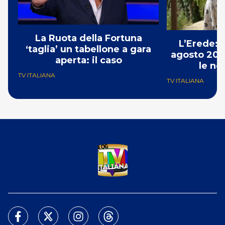
La Ruota della Fortuna
L’Erede: 
‘taglia’ un tabellone a gara
agosto 202
aperta: il caso
le no
TV ITALIANA
TV ITALIANA