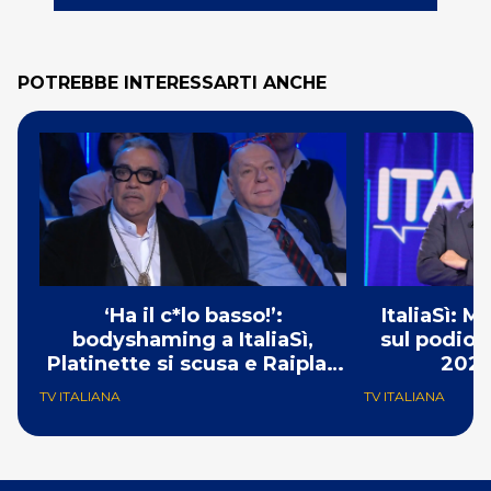
POTREBBE INTERESSARTI ANCHE
‘Ha il c*lo basso!’:
ItaliaSì: M
bodyshaming a ItaliaSì,
sul podio 
Platinette si scusa e Raiplay
2022
censura tutto
TV ITALIANA
TV ITALIANA