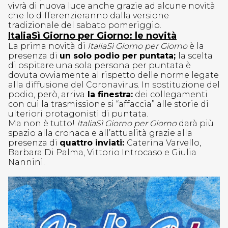
vivrà di nuova luce anche grazie ad alcune novità
che lo differenzieranno dalla versione
tradizionale del sabato pomeriggio.
ItaliaSì Giorno per Giorno: le novità
La prima novità di
ItaliaSì Giorno per Giorno
è la
presenza di
un solo podio per puntata;
la scelta
di ospitare una sola persona per puntata è
dovuta ovviamente al rispetto delle norme legate
alla diffusione del Coronavirus. In sostituzione del
podio, però, arriva
la finestra:
dei collegamenti
con cui la trasmissione si “affaccia” alle storie di
ulteriori protagonisti di puntata.
Ma non è tutto!
ItaliaSì Giorno per Giorno
darà più
spazio alla cronaca e all’attualità grazie alla
presenza di
quattro inviati:
Caterina Varvello,
Barbara Di Palma, Vittorio Introcaso e Giulia
Nannini.