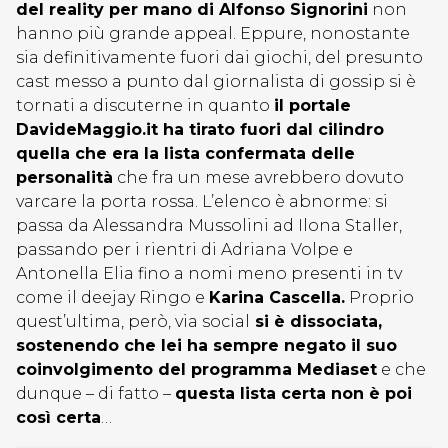
del reality per mano di Alfonso Signorini
non
hanno più grande appeal. Eppure, nonostante
sia definitivamente fuori dai giochi, del presunto
cast messo a punto dal giornalista di gossip si è
tornati a discuterne in quanto
il portale
DavideMaggio.it ha tirato fuori dal cilindro
quella che era la lista confermata delle
personalità
che fra un mese avrebbero dovuto
varcare la porta rossa. L’elenco è abnorme: si
passa da Alessandra Mussolini ad Ilona Staller,
passando per i rientri di Adriana Volpe e
Antonella Elia fino a nomi meno presenti in tv
come il deejay Ringo e
Karina Cascella.
Proprio
quest’ultima, però, via social
si è dissociata,
sostenendo che lei ha sempre negato il suo
coinvolgimento del programma Mediaset
e che
dunque – di fatto –
questa lista certa non è poi
così certa
…