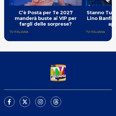
C’è Posta per Te 2027
Stanno Tutti
manderà buste ai VIP per
Lino Banfi fr
fargli delle sorprese?
apr
TV ITALIANA
TV ITALIANA