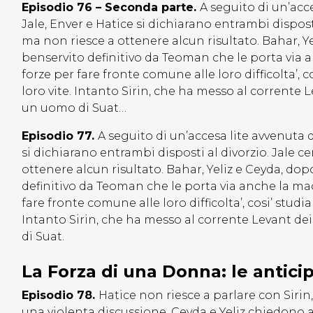
Episodio 76 – Seconda parte.
A seguito di un’acc
Jale, Enver e Hatice si dichiarano entrambi disposti 
ma non riesce a ottenere alcun risultato. Bahar, Ye
benservito definitivo da Teoman che le porta via a
forze per fare fronte comune alle loro difficolta’, c
loro vite. Intanto Sirin, che ha messo al corrente 
un uomo di Suat…
Episodio 77.
A seguito di un’accesa lite avvenuta d
si dichiarano entrambi disposti al divorzio. Jale ce
ottenere alcun risultato. Bahar, Yeliz e Ceyda, dop
definitivo da Teoman che le porta via anche la mac
fare fronte comune alle loro difficolta’, cosi’ studia
Intanto Sirin, che ha messo al corrente Levant de
di Suat.
La Forza di una Donna: le antici
Episodio 78.
Hatice non riesce a parlare con Sirin
una violenta discussione. Ceyda e Yeliz chiedono 