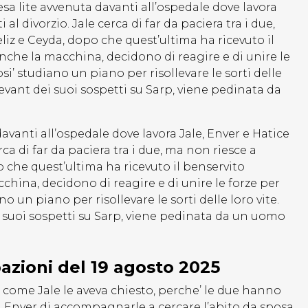
esa lite avvenuta davanti all’ospedale dove lavora
al divorzio. Jale cerca di far da paciera tra i due,
liz e Ceyda, dopo che quest’ultima ha ricevuto il
nche la macchina, decidono di reagire e di unire le
osi’ studiano un piano per risollevare le sorti delle
Levant dei suoi sospetti su Sarp, viene pedinata da
avanti all’ospedale dove lavora Jale, Enver e Hatice
rca di far da paciera tra i due, ma non riesce a
o che quest’ultima ha ricevuto il benservito
china, decidono di reagire e di unire le forze per
no un piano per risollevare le sorti delle loro vite.
i suoi sospetti su Sarp, viene pedinata da un uomo
pazioni del 19 agosto 2025
, come Jale le aveva chiesto, perche’ le due hanno
a Enver di accompagnarle a cercare l’abito da sposa