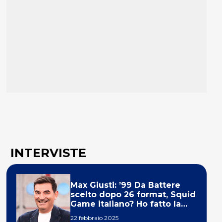
INTERVISTE
Max Giusti: ’99 Da Battere
scelto dopo 26 format, Squid
Game italiano? Ho fatto la
ola!’
22 febbraio 2025