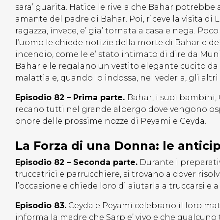
sara’ guarita. Hatice le rivela che Bahar potrebbe ave
amante del padre di Bahar. Poi, riceve la visita di L
ragazza, invece, e’ gia’ tornata a casa e nega. Poc
l’uomo le chiede notizie della morte di Bahar e dei
incendio, come le e’ stato intimato di dire da Muni
Bahar e le regalano un vestito elegante cucito da 
malattia e, quando lo indossa, nel vederla, gli altr
Episodio 82 – Prima parte.
Bahar, i suoi bambini, C
recano tutti nel grande albergo dove vengono osp
onore delle prossime nozze di Peyami e Ceyda.
La Forza di una Donna: le antici
Episodio 82 – Seconda parte.
Durante i preparativ
truccatrici e parrucchiere, si trovano a dover riso
l’occasione e chiede loro di aiutarla a truccarsi e a
Episodio 83.
Ceyda e Peyami celebrano il loro matr
informa la madre che Sarp e’ vivo e che qualcuno t