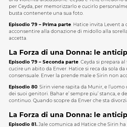
per Ceyda, per memorizzarlo e cucirlo personalme
busta contenente una sua foto.
Episodio 79 – Prima parte
. Hatice invita Levent 
acconsentire alla donazione di midollo alla sorella 
accetta.
La Forza di una Donna: le antici
Episodio 79 – Seconda parte
. Ceyda si prepara a
cucire un abito da Enver. Hatice si reca da sola da
consensuale. Enver la prende male e Sirin non acce
Episodio 80
. Sirin viene rapita da Munir, e l’uom
dei suoi genitori. Bahar e’ sempre piu’ stanca, e d
continuo. Quando scopre da Enver che sta divorzian
La Forza di una Donna: le antici
Episodio 81.
Jale comunica ad Hatice che Sirin ha l