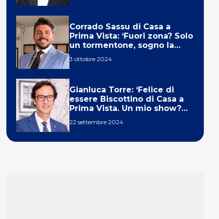
Corrado Sassu di Casa a
Prima Vista: ‘Fuori zona? Solo
un tormentone, sogno la
telecronaca di F1’
3 ottobre 2024
Gianluca Torre: ‘Felice di
essere Biscottino di Casa a
Prima Vista. Un mio show?
Un sogno’
22 settembre 2024