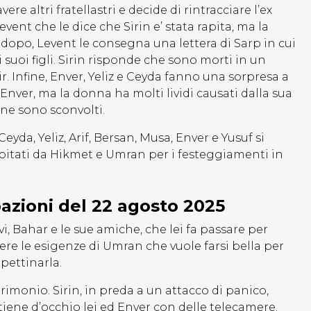
re altri fratellastri e decide di rintracciare l’ex
event che le dice che Sirin e’ stata rapita, ma la
o dopo, Levent le consegna una lettera di Sarp in cui
 suoi figli. Sirin risponde che sono morti in un
r. Infine, Enver, Yeliz e Ceyda fanno una sorpresa a
Enver, ma la donna ha molti lividi causati dalla sua
i ne sono sconvolti.
eyda, Yeliz, Arif, Bersan, Musa, Enver e Yusuf si
itati da Hikmet e Umran per i festeggiamenti in
pazioni del 22 agosto 2025
i, Bahar e le sue amiche, che lei fa passare per
lvere le esigenze di Umran che vuole farsi bella per
 pettinarla.
imonio. Sirin, in preda a un attacco di panico,
iene d’occhio lei ed Enver con delle telecamere.