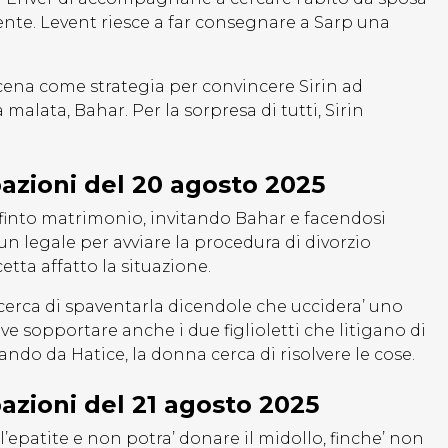
nte. Levent riesce a far consegnare a Sarp una
a cena come strategia per convincere Sirin ad
malata, Bahar. Per la sorpresa di tutti, Sirin
pazioni del 20 agosto 2025
l finto matrimonio, invitando Bahar e facendosi
 un legale per avviare la procedura di divorzio
tta affatto la situazione.
o cerca di spaventarla dicendole che uccidera’ uno
eve sopportare anche i due figlioletti che litigano di
do da Hatice, la donna cerca di risolvere le cose.
pazioni del 21 agosto 2025
’epatite e non potra’ donare il midollo, finche’ non