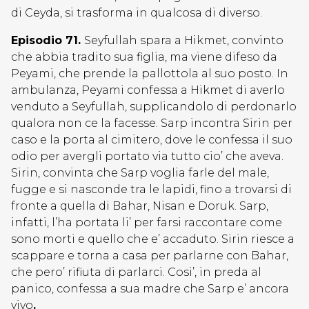
di Ceyda, si trasforma in qualcosa di diverso.
Episodio 71.
Seyfullah spara a Hikmet, convinto
che abbia tradito sua figlia, ma viene difeso da
Peyami, che prende la pallottola al suo posto. In
ambulanza, Peyami confessa a Hikmet di averlo
venduto a Seyfullah, supplicandolo di perdonarlo
qualora non ce la facesse. Sarp incontra Sirin per
caso e la porta al cimitero, dove le confessa il suo
odio per avergli portato via tutto cio’ che aveva.
Sirin, convinta che Sarp voglia farle del male,
fugge e si nasconde tra le lapidi, fino a trovarsi di
fronte a quella di Bahar, Nisan e Doruk. Sarp,
infatti, l’ha portata li’ per farsi raccontare come
sono morti e quello che e’ accaduto. Sirin riesce a
scappare e torna a casa per parlarne con Bahar,
che pero’ rifiuta di parlarci. Cosi’, in preda al
panico, confessa a sua madre che Sarp e’ ancora
vivo
.