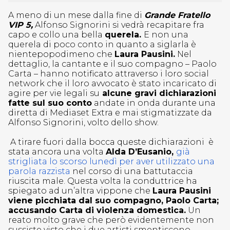
A meno di un mese dalla fine di
Grande Fratello
VIP 5,
Alfonso Signorini si vedrà recapitare fra
capo e collo una bella
querela.
E non una
querela di poco conto in quanto a siglarla è
nientepopodimeno che
Laura Pausini.
Nel
dettaglio, la cantante e il suo compagno – Paolo
Carta – hanno notificato attraverso i loro social
network che il loro avvocato è stato incaricato di
agire per vie legali su
alcune gravi dichiarazioni
fatte sul suo conto
andate in onda durante una
diretta di Mediaset Extra e mai stigmatizzate da
Alfonso Signorini, volto dello show.
A tirare fuori dalla bocca queste dichiarazioni è
stata ancora una volta
Alda D’Eusanio,
già
strigliata lo scorso lunedì per aver utilizzato una
parola razzista
nel corso di una battutaccia
riuscita male. Questa volta la conduttrice ha
spiegato ad un’altra vippone che
Laura Pausini
viene picchiata dal suo compagno, Paolo Carta;
accusando Carta di violenza domestica.
Un
reato molto grave che però evidentemente non
sussiste visto che i due artisti smentiscono