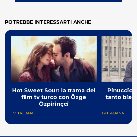
POTREBBE INTERESSARTI ANCHE
Hot Sweet Sour: la trama del
Pinuccio: 
film tv turco con Özge
tanto bisog
Özpirinçci
N
TV ITALIANA
TV ITALIANA