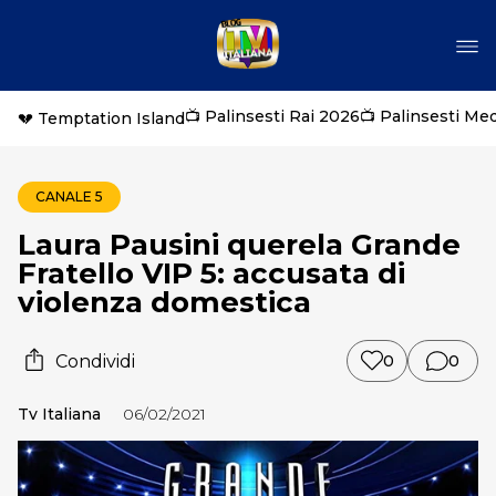
📺 Palinsesti Rai 2026
📺 Palinsesti Me
💔 Temptation Island
CANALE 5
Laura Pausini querela Grande
Fratello VIP 5: accusata di
violenza domestica
Condividi
0
0
Tv Italiana
06/02/2021