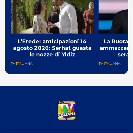
L’Erede: anticipazioni 14
La Ruota d
agosto 2026: Serhat guasta
ammazzando 
le nozze di Yldiz
serat
TV ITALIANA
TV ITALIANA