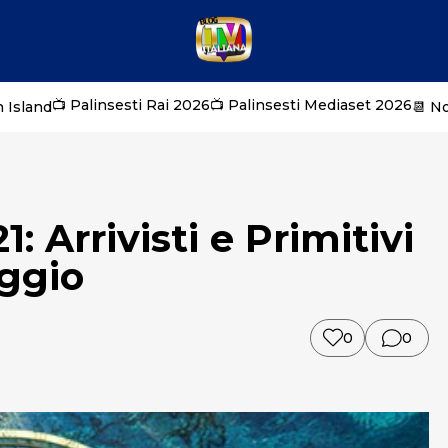
📺 Palinsesti Rai 2026
📺 Palinsesti Mediaset 2026
 Island
📆 N
: Arrivisti e Primitivi
aggio
0
0