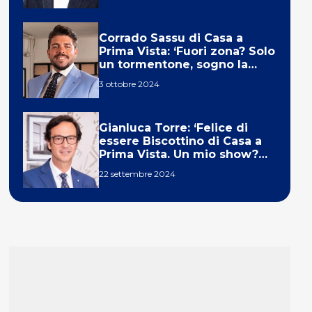
Corrado Sassu di Casa a
Prima Vista: ‘Fuori zona? Solo
un tormentone, sogno la
telecronaca di F1’
3 ottobre 2024
Gianluca Torre: ‘Felice di
essere Biscottino di Casa a
Prima Vista. Un mio show?
Un sogno’
22 settembre 2024