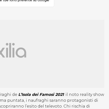
le tue fonti preferite su Google
fraghi de
L’Isola dei Famosi 2021
: il noto reality show
sima puntata, i naufraghi saranno protagonisti di
copriranno l’esito del televoto. Chi rischia di