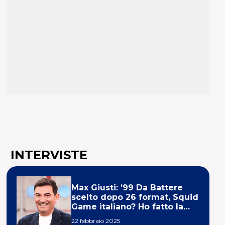
INTERVISTE
Max Giusti: ’99 Da Battere
scelto dopo 26 format, Squid
Game italiano? Ho fatto la
ola!’
22 febbraio 2025