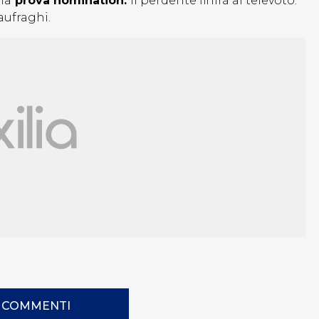
una
prova nomination:
il perdente finirà al televoto.
aufraghi.
I COMMENTI