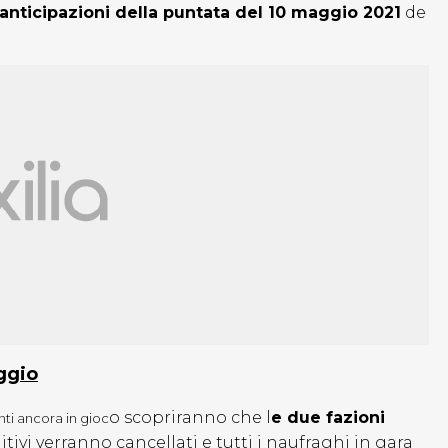
anticipazioni della puntata del 10 maggio 2021
de
aggio
o scopriranno che l
e due fazioni
enti ancora in gioc
imitivi verranno cancellati e tutti i naufraghi in gara