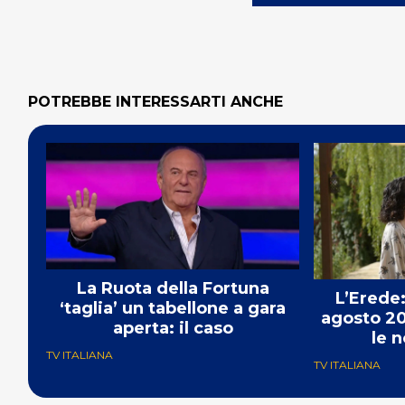
POTREBBE INTERESSARTI ANCHE
La Ruota della Fortuna
L’Erede:
‘taglia’ un tabellone a gara
agosto 20
aperta: il caso
le n
TV ITALIANA
TV ITALIANA