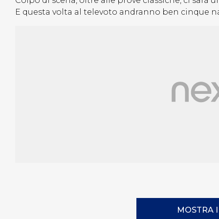
Colpo di scena, oltre alle prove classiche, ci sarà 
E questa volta al televoto andranno ben cinque n
MOSTRA 