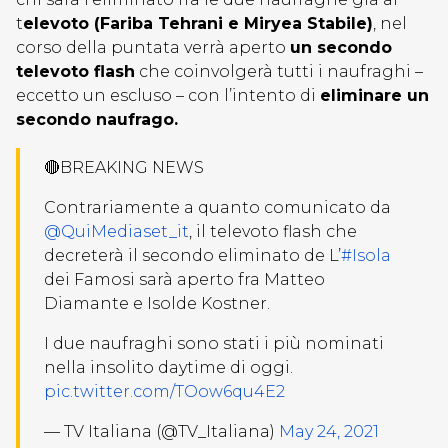
t
elevoto (Fariba Tehrani e Miryea Stabile)
, nel
corso della puntata verrà aperto
un secondo
televoto flash
che coinvolgerà tutti i naufraghi –
eccetto un escluso – con l’intento di
eliminare un
secondo naufrago.
🔴BREAKING NEWS
Contrariamente a quanto comunicato da
@QuiMediaset_it
, il televoto flash che
decreterà il secondo eliminato de L’
#Isola
dei Famosi sarà aperto fra Matteo
Diamante e Isolde Kostner.
I due naufraghi sono stati i più nominati
nella insolito daytime di oggi.
pic.twitter.com/TOow6qu4E2
— TV Italiana (@TV_Italiana)
May 24, 2021