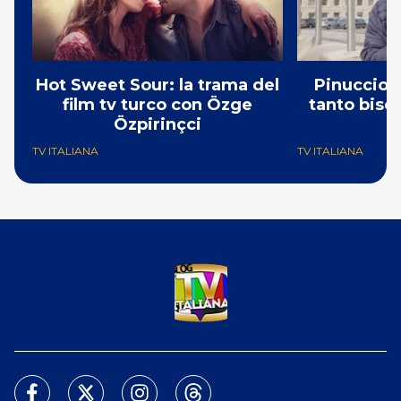
Hot Sweet Sour: la trama del
Pinuccio: 
film tv turco con Özge
tanto bisog
Özpirinçci
N
TV ITALIANA
TV ITALIANA