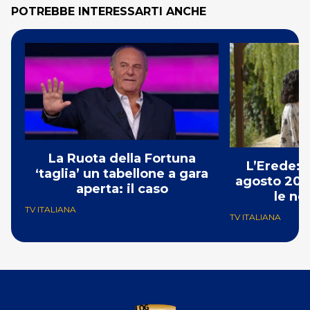
POTREBBE INTERESSARTI ANCHE
La Ruota della Fortuna
L’Erede: 
‘taglia’ un tabellone a gara
agosto 202
aperta: il caso
le no
TV ITALIANA
TV ITALIANA