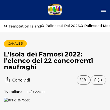
📺 Palinsesti Rai 2026
📺 Palinsesti Me
💔 Temptation Island
CANALE 5
L’Isola dei Famosi 2022:
l’elenco dei 22 concorrenti
naufraghi
Condividi
0
0
Tv Italiana
12/03/2022