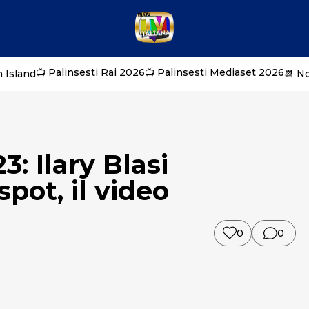
📺 Palinsesti Rai 2026
📺 Palinsesti Mediaset 2026
 Island
📆 N
3: Ilary Blasi
spot, il video
0
0