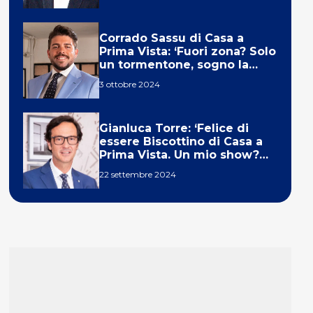
Corrado Sassu di Casa a
Prima Vista: ‘Fuori zona? Solo
un tormentone, sogno la
telecronaca di F1’
3 ottobre 2024
Gianluca Torre: ‘Felice di
essere Biscottino di Casa a
Prima Vista. Un mio show?
Un sogno’
22 settembre 2024