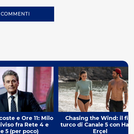
I COMMENTI
coste e Ore 11: Milo
Chasing the Wind: il fil
iviso fra Rete 4 e
turco di Canale 5 con Ha
e 5 (per poco)
Erçel