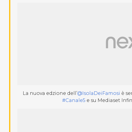
La nuova edzione dell’
@IsolaDeiFamosi
è se
#Canale5
e su Mediaset Infin