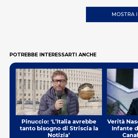
MOSTRA 
POTREBBE INTERESSARTI ANCHE
Pinuccio: ‘L’Italia avrebbe
Verità Nas
tanto bisogno di Striscia la
Infante d
Notizia’
Canal