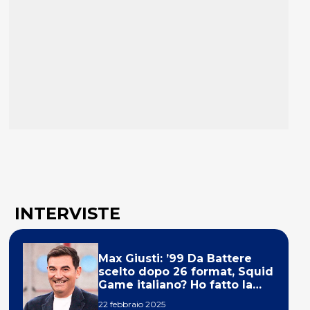
INTERVISTE
Max Giusti: ’99 Da Battere
scelto dopo 26 format, Squid
Game italiano? Ho fatto la
ola!’
22 febbraio 2025