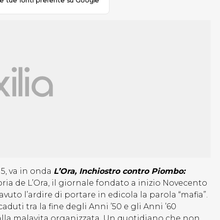
le tue fonti preferite su Google
5, va in onda
L’Ora, Inchiostro contro Piombo:
ria de L’Ora, il giornale fondato a inizio Novecento
uto l’ardire di portare in edicola la parola “mafia”.
uti tra la fine degli Anni ’50 e gli Anni ’60
 alla malavita organizzata. Un quotidiano che non