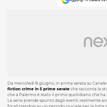
Aggiungi Tv Italiana tra 
Da mercoledì 8 giugno, in prima serata su Canale 
fiction crime in 5 prime serate
che racconta la sto
che a Palermo è stato il primo quotidiano che ha av
La serie prende spunto dagli eventi realmente accad
focalizzandosi su un periodo cruciale per la lotta