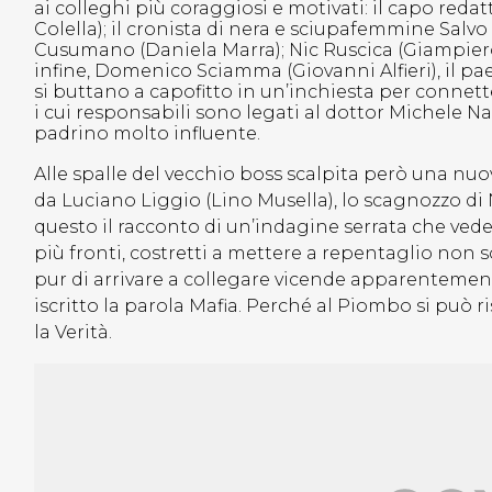
ai colleghi più coraggiosi e motivati: il capo red
Colella); il cronista di nera e sciupafemmine Salv
Cusumano (Daniela Marra); Nic Ruscica (Giampiero
infine, Domenico Sciamma (Giovanni Alfieri), il pa
si buttano a capofitto in un’inchiesta per connette
i cui responsabili sono legati al dottor Michele N
padrino molto influente.
Alle spalle del vecchio boss scalpita però una nuo
da Luciano Liggio (Lino Musella), lo scagnozzo di 
questo il racconto di un’indagine serrata che vede
più fronti, costretti a mettere a repentaglio non sol
pur di arrivare a collegare vicende apparentement
iscritto la parola Mafia. Perché al Piombo si può r
la Verità.