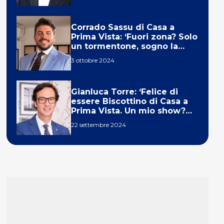
Corrado Sassu di Casa a
Prima Vista: ‘Fuori zona? Solo
un tormentone, sogno la
telecronaca di F1’
3 ottobre 2024
Gianluca Torre: ‘Felice di
essere Biscottino di Casa a
Prima Vista. Un mio show?
Un sogno’
22 settembre 2024