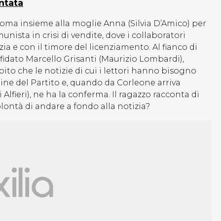
ntata
Roma insieme alla moglie Anna (Silvia D’Amico) per
nista in crisi di vendite, dove i collaboratori
ia e con il timore del licenziamento. Al fianco di
l fidato Marcello Grisanti (Maurizio Lombardi),
to che le notizie di cui i lettori hanno bisogno
line del Partito e, quando da Corleone arriva
fieri), ne ha la conferma. Il ragazzo racconta di
olontà di andare a fondo alla notizia?