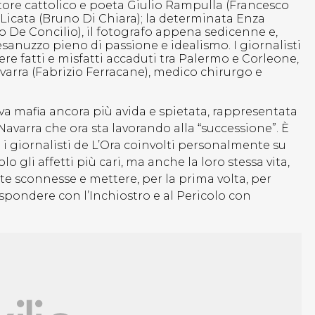
attore cattolico e poeta Giulio Rampulla (Francesco
o Licata (Bruno Di Chiara); la determinata Enza
 De Concilio), il fotografo appena sedicenne e,
esanuzzo pieno di passione e idealismo. I giornalisti
re fatti e misfatti accaduti tra Palermo e Corleone,
avarra (Fabrizio Ferracane), medico chirurgo e
va mafia ancora più avida e spietata, rappresentata
Navarra che ora sta lavorando alla “successione”. È
 i giornalisti de L’Ora coinvolti personalmente su
o gli affetti più cari, ma anche la loro stessa vita,
e sconnesse e mettere, per la prima volta, per
ispondere con l’Inchiostro e al Pericolo con