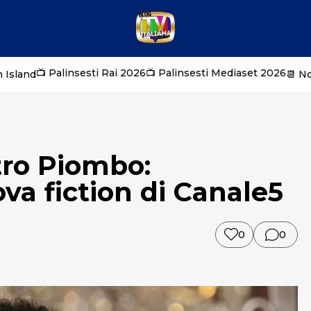
📺 Palinsesti Rai 2026
📺 Palinsesti Mediaset 2026
 Island
📆 N
tro Piombo:
va fiction di Canale5
0
0