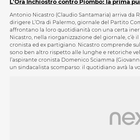
L’Ora Inchiostro contro Piombo: la prima pu
Antonio Nicastro (Claudio Santamaria) arriva da 
dirigere L’Ora di Palermo, giornale del Partito Comu
affrontano la loro quotidianità con una certa inerz
Nicastro, nella riorganizzazione del giornale, c’è i
cronista ed ex partigiano. Nicastro comprende subi
sono ben altro rispetto alle lunghe e retoriche ve
l’aspirante cronista Domenico Sciamma (Giovanni Al
un sindacalista scomparso: il quotidiano avrà la v