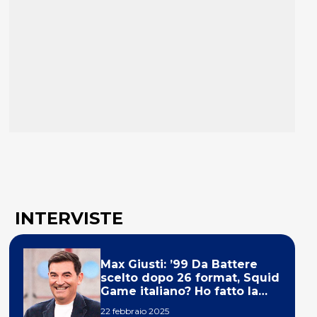
INTERVISTE
Max Giusti: ’99 Da Battere
scelto dopo 26 format, Squid
Game italiano? Ho fatto la
ola!’
22 febbraio 2025