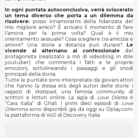
In ogni puntata autoconclusiva, verrà sviscerato
un tema diverso che porta a un dilemma da
risolvere:
posso innamorarmi della fidanzata del
mio migliore amico? È arrivato il momento di fare
l’amore per la prima volta? Qual è il mio
orientamento sessuale? Cosa scegliere tra amicizia e
amore? Una storia a distanza può durare?
Le
vicende si alternano al confessionale
del
protagonista (realizzato a mò di videoblog in stile
youtuber) che commenta i fatti e le proprie
emozioni, sottolineando i passaggi e gli snodi
principali della storia.
Tutte le puntate sono interpretate da giovani attori
che hanno la stessa età degli autori delle storie: i
ragazzi di
Wattpad
, una famosa community di
scrittori e lettori online.
La sigla di
Love Diletta
è
“Cara Italia” di Ghali.
I primi dieci episodi di
Love
Dilemma
sono disponibili già da oggi su Dplay.com:
la piattaforma di VoD di Discovery Italia.