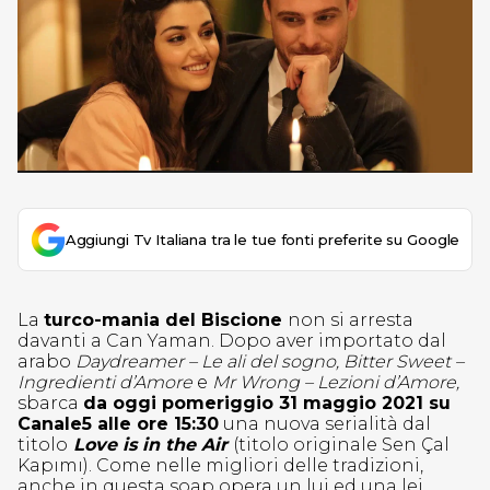
Aggiungi Tv Italiana tra le tue fonti preferite su Google
La
turco-mania del Biscione
non si arresta
davanti a Can Yaman. Dopo aver importato dal
arabo
Daydreamer – Le ali del sogno, Bitter Sweet –
Ingredienti d’Amore
e
Mr Wrong – Lezioni d’Amore,
sbarca
da oggi pomeriggio 31 maggio 2021 su
Canale5 alle ore 15:30
una nuova serialità dal
titolo
Love is in the Air
(titolo originale Sen Çal
Kapımı). Come nelle migliori delle tradizioni,
anche in questa soap opera un lui ed una lei