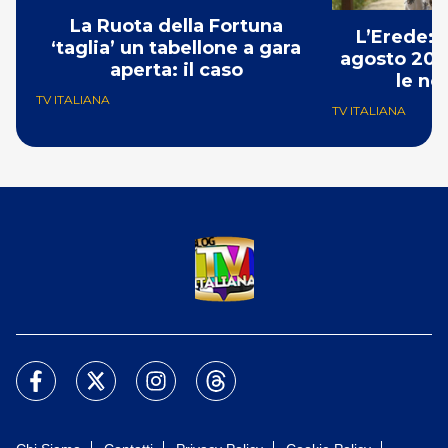
La Ruota della Fortuna
L’Erede: 
‘taglia’ un tabellone a gara
agosto 202
aperta: il caso
le no
TV ITALIANA
TV ITALIANA