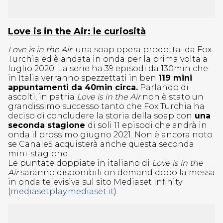
Love is in the Air: le curiosità
Love is in the Air
una soap opera prodotta da Fox
Turchia ed è andata in onda per la prima volta a
luglio 2020. La serie ha 39 episodi da 130min che
in Italia verranno spezzettati in ben
119 mini
appuntamenti da 40min circa.
Parlando di
ascolti, in patria
Love is in the Air
non è stato un
grandissimo successo tanto che Fox Turchia ha
deciso di concludere la storia della soap con
una
seconda stagione
di soli 11 episodi che andrà in
onda il prossimo giugno 2021. Non è ancora noto
se Canale5 acquisterà anche questa seconda
mini-stagione.
Le puntate doppiate in italiano di
Love is in the
Air
saranno disponibili on demand dopo la messa
in onda televisiva sul sito Mediaset Infinity
(
mediasetplay.mediaset.it
).