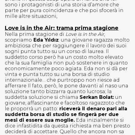
sono i protagonisti di una storia d’amore che
parte per pura coincidenza e che poi sfocerà in
mille altre situazioni,
Love is in the Air: trama prima stagione
Nella prima stagione di
Love is in the Air
,
scopriamo
Eda Yıldız
: una giovane ragazza molto
ambiziosa che per raggiungere il lavoro dei suoi
sogni punta tutto su un corso di laurea. Il
suddetto corso però ha un costo molto elevato
che la sua famiglia non può sostenere in quanto
economicamente poco agiata. Eda non si dà per
vinta e punta tutto su una borsa di studio
internazionale… che purtroppo non riesce ad
afferrare Il fato, però, le pone davanti al naso una
soluzione tanto bizzarra quanto lucrosa; la
suddetta soluzione si chiama
Serkan Bolat:
un
giovane, affascinante e facoltoso ragazzoto che
le proporrà un patto:
riceverà il denaro pari alla
suddetta borsa di studio se fingerà per due
mesi di essere sua moglie.
Eda inizialmente si
dice infastidita da questa richiesta ma ben presto
deciderà di accettare. Quello che ancora non sa