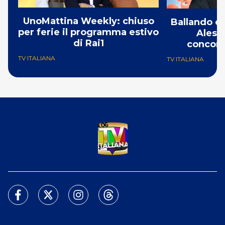
UnoMattina Weekly: chiuso
Ballando co
per ferie il programma estivo
Aless
di Rai1
concorr
TV ITALIANA
TV ITALIANA