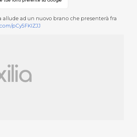
le tue fonti preferite su Google
la allude ad un nuovo brano che presenterà fra
r.com/pCy5FKIZJJ