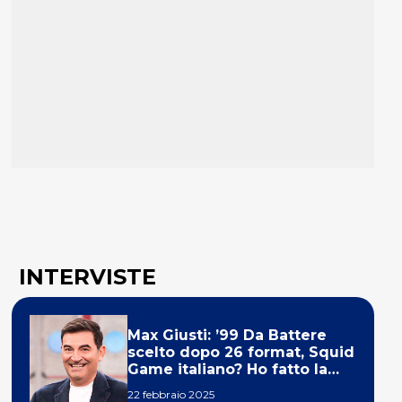
INTERVISTE
Max Giusti: ’99 Da Battere
scelto dopo 26 format, Squid
Game italiano? Ho fatto la
ola!’
22 febbraio 2025