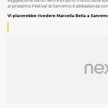
suggestione sia un vero e proprio indizio sulla s
al prossimo Festival di Sanremo è abbastanza con
Vi piacerebbe rivedere Marcella Bella a Sanrem