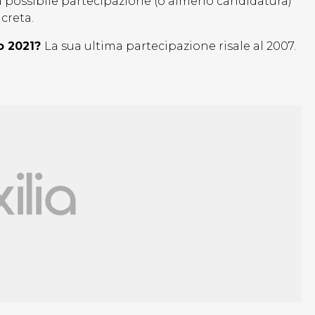
ua possibile partecipazione (o almeno candidatura)
creta.
o 2021?
La sua ultima partecipazione risale al 2007.