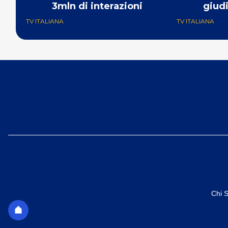
3mln di interazioni
giudi
TV ITALIANA
TV ITALIANA
Chi 