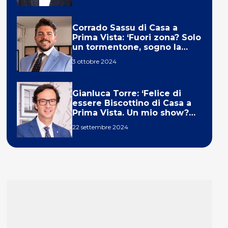
Corrado Sassu di Casa a
Prima Vista: ‘Fuori zona? Solo
un tormentone, sogno la
telecronaca di F1’
3 ottobre 2024
Gianluca Torre: ‘Felice di
essere Biscottino di Casa a
Prima Vista. Un mio show?
Un sogno’
22 settembre 2024