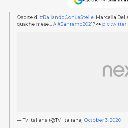
Aggiungi Tv Italiana tra 
Ospite di
#BallandoConLeStelle
, Marcella Bel
quache mese… A
#Sanremo2021
? 👀
pic.twitte
— TV Italiana (@TV_Italiana)
October 3, 2020