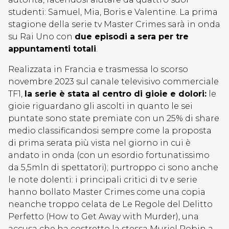
studenti: Samuel, Mia, Boris e Valentine. La prima
stagione della serie tv Master Crimes sarà in onda
su Rai Uno con
due episodi a sera per tre
appuntamenti totali
.
Realizzata in Francia e trasmessa lo scorso
novembre 2023 sul canale televisivo commerciale
TF1,
la serie è stata al centro di gioie e dolori:
le
gioie riguardano gli ascolti in quanto le sei
puntate sono state premiate con un 25% di share
medio classificandosi sempre come la proposta
di prima serata più vista nel giorno in cui è
andato in onda (con un esordio fortunatissimo
da 5,5mln di spettatori); purtroppo ci sono anche
le note dolenti: i principali critici di tv e serie
hanno bollato Master Crimes come una copia
neanche troppo celata de Le Regole del Delitto
Perfetto (How to Get Away with Murder), una
accusa che ha costretto la stessa Muriel Robin a