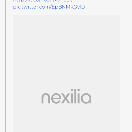
pic.twitter.com/EpBNMKGvlD