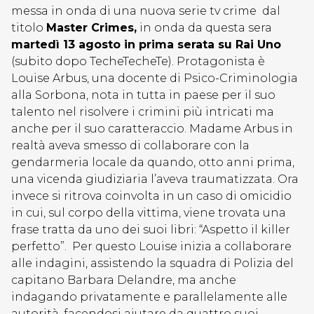
messa in onda di una nuova serie tv crime dal
titolo
Master Crimes,
in onda da questa sera
martedì 13 agosto in prima serata su Rai Uno
(subito dopo TecheTecheTe). Protagonista è
Louise Arbus, una docente di Psico-Criminologia
alla Sorbona, nota in tutta in paese per il suo
talento nel risolvere i crimini più intricati ma
anche per il suo caratteraccio. Madame Arbus in
realtà aveva smesso di collaborare con la
gendarmeria locale da quando, otto anni prima,
una vicenda giudiziaria l’aveva traumatizzata. Ora
invece si ritrova coinvolta in un caso di omicidio
in cui, sul corpo della vittima, viene trovata una
frase tratta da uno dei suoi libri: “Aspetto il killer
perfetto”. Per questo Louise inizia a collaborare
alle indagini, assistendo la squadra di Polizia del
capitano Barbara Delandre, ma anche
indagando privatamente e parallelamente alle
autorità, facendosi aiutare da quattro suoi