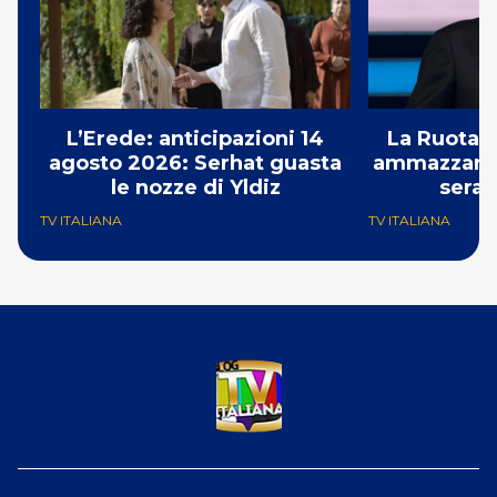
L’Erede: anticipazioni 14
La Ruota d
agosto 2026: Serhat guasta
ammazzando 
le nozze di Yldiz
serat
TV ITALIANA
TV ITALIANA