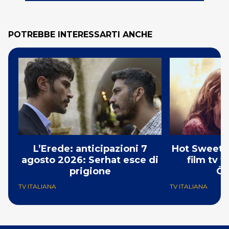
POTREBBE INTERESSARTI ANCHE
L’Erede: anticipazioni 7
Hot Sweet S
agosto 2026: Serhat esce di
film tv 
prigione
Öz
TV ITALIANA
TV ITALIANA