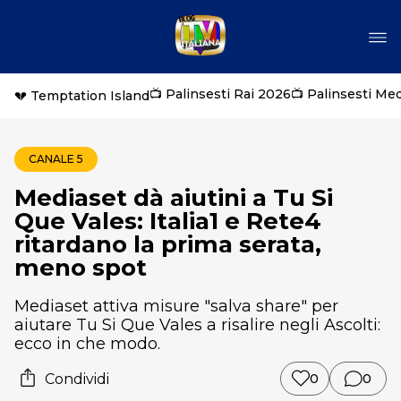
📺 Palinsesti Rai 2026
📺 Palinsesti Me
💔 Temptation Island
CANALE 5
Mediaset dà aiutini a Tu Si
Que Vales: Italia1 e Rete4
ritardano la prima serata,
meno spot
Mediaset attiva misure "salva share" per
aiutare Tu Si Que Vales a risalire negli Ascolti:
ecco in che modo.
Condividi
0
0