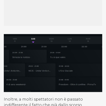
Inoltre, a molti spettatori non è passato
indifferente il fatto che già dallo scorso