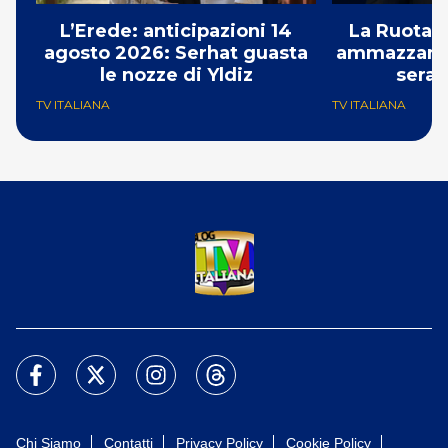
L’Erede: anticipazioni 14
La Ruota d
agosto 2026: Serhat guasta
ammazzando 
le nozze di Yldiz
serat
TV ITALIANA
TV ITALIANA
Chi Siamo
Contatti
Privacy Policy
Cookie Policy