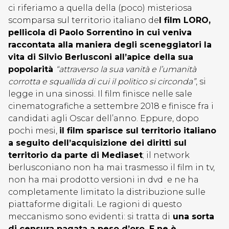
ci riferiamo a quella della (poco) misteriosa
scomparsa sul territorio italiano de
l film LORO,
pellicola di Paolo Sorrentino in cui veniva
raccontata alla maniera degli sceneggiatori la
vita di Silvio Berlusconi all’apice della sua
popolarità
“attraverso la sua vanità e l’umanità
corrotta e squallida di cui il politico si circonda”
, si
legge in una sinossi. Il film finisce nelle sale
cinematografiche a settembre 2018 e finisce fra i
candidati agli Oscar dell’anno. Eppure, dopo
pochi mesi,
il film sparisce sul territorio italiano
a seguito dell’acquisizione dei diritti sul
territorio da parte di Mediaset
; il network
berlusconiano non ha mai trasmesso il film in tv,
non ha mai prodotto versioni in dvd e ne ha
completamente limitato la distribuzione sulle
piattaforme digitali. Le ragioni di questo
meccanismo sono evidenti: si tratta di
una sorta
di censura pagata a peso d’oro. E ne è