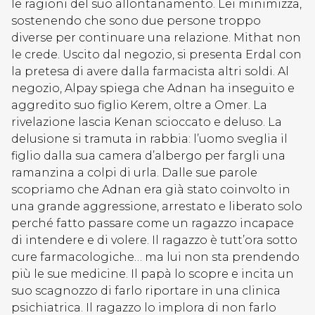
le ragioni del suo allontanamento. Lei minimizza,
sostenendo che sono due persone troppo
diverse per continuare una relazione. Mithat non
le crede. Uscito dal negozio, si presenta Erdal con
la pretesa di avere dalla farmacista altri soldi. Al
negozio, Alpay spiega che Adnan ha inseguito e
aggredito suo figlio Kerem, oltre a Omer. La
rivelazione lascia Kenan scioccato e deluso. La
delusione si tramuta in rabbia: l’uomo sveglia il
figlio dalla sua camera d’albergo per fargli una
ramanzina a colpi di urla. Dalle sue parole
scopriamo che Adnan era già stato coinvolto in
una grande aggressione, arrestato e liberato solo
perché fatto passare come un ragazzo incapace
di intendere e di volere. Il ragazzo è tutt’ora sotto
cure farmacologiche… ma lui non sta prendendo
più le sue medicine. Il papà lo scopre e incita un
suo scagnozzo di farlo riportare in una clinica
psichiatrica. Il ragazzo lo implora di non farlo