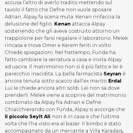
accusa l’altro di averlo tradito mettendo sul
tavolo il fatto che Defne non vuole sposare
Adnan. Alpay fa scena muta. Kenan rinfaccia la
delusione del figlio.
Kenan
attacca Alpay
sostenendo che gli aveva costruito attorno un
trappolone per farsi regalare il laboratorio. Melek
rincasa e trova Omer e Kerem feriti in volto.
Chiede spiegazioni. Nel frattempo, Funda ha
fatto cambiare la serratura a casa e invita Alpay
ad uscire. Il matrimonio non si è più fatto e lei è
parecchio inacidita. La bella farmacista
Seyran
è
ancora tenuta sotto scacco dall’ex marito
Erdal
.
Lui le chiede ancora altri soldi. Lei non sa dove
prenderli. Melek viene a scoprire del matrimonio
combinato da Alpay fra Adnan e Defne.
Chiacchierando con Funda, Alpay si accorge che
il piccolo Seyit Alì
non è in casa e che l’ultima
volta che l’ha visto era al bazar. Il bimbo è stato
accompagnato da un mercante a Villa Karadag
.