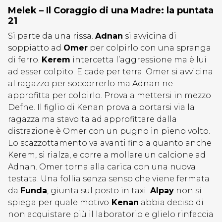
Melek – Il Coraggio di una Madre: la puntata
21
Si parte da una rissa.
Adnan
si avvicina di
soppiatto ad
Omer
per colpirlo con una spranga
di ferro.
Kerem
intercetta l’aggressione ma è lui
ad esser colpito. E cade per terra. Omer si avvicina
al ragazzo per soccorrerlo ma Adnan ne
approfitta per colpirlo. Prova a mettersi in mezzo
Defne. Il figlio di Kenan prova a portarsi via la
ragazza ma stavolta ad approfittare dalla
distrazione è Omer con un pugno in pieno volto.
Lo scazzottamento va avanti fino a quanto anche
Kerem, si rialza, e corre a mollare un calcione ad
Adnan. Omer torna alla carica con una nuova
testata. Una follia senza senso che viene fermata
da
Funda
, giunta sul posto in taxi.
Alpay
non si
spiega per quale motivo
Kenan
abbia deciso di
non acquistare più il laboratorio e glielo rinfaccia