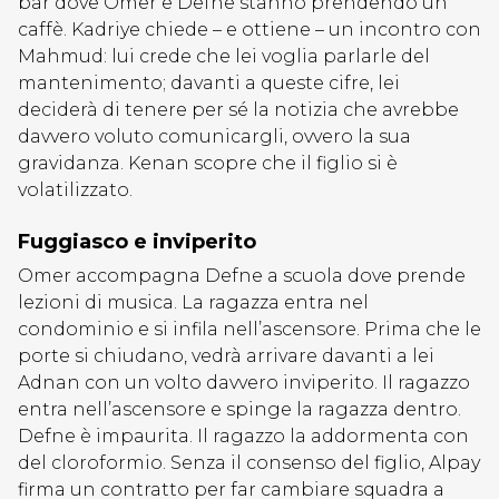
bar dove Omer e Defne stanno prendendo un
caffè. Kadriye chiede – e ottiene – un incontro con
Mahmud: lui crede che lei voglia parlarle del
mantenimento; davanti a queste cifre, lei
deciderà di tenere per sé la notizia che avrebbe
davvero voluto comunicargli, ovvero la sua
gravidanza. Kenan scopre che il figlio si è
volatilizzato.
Fuggiasco e inviperito
Omer accompagna Defne a scuola dove prende
lezioni di musica. La ragazza entra nel
condominio e si infila nell’ascensore. Prima che le
porte si chiudano, vedrà arrivare davanti a lei
Adnan con un volto davvero inviperito. Il ragazzo
entra nell’ascensore e spinge la ragazza dentro.
Defne è impaurita. Il ragazzo la addormenta con
del cloroformio. Senza il consenso del figlio, Alpay
firma un contratto per far cambiare squadra a