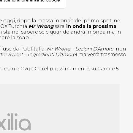
le tue fonti preferite su Google
21 e oggi, dopo la messa in onda del primo spot, ne
 FOX Turchia
Mr Wrong
sarà
in onda la prossima
on sta nel sapere se e quando andrà in onda ma in
mare la soap…
fuse da Publitalia,
Mr Wrong – Lezioni D’Amore
non
tter Sweet – Ingredienti D’Amore
) ma verrà trasmesso
n Yaman e Ozge Gurel prossimamente su Canale 5