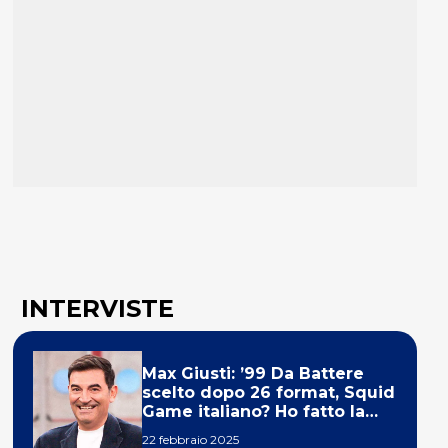
INTERVISTE
Max Giusti: ’99 Da Battere
scelto dopo 26 format, Squid
Game italiano? Ho fatto la
ola!’
22 febbraio 2025