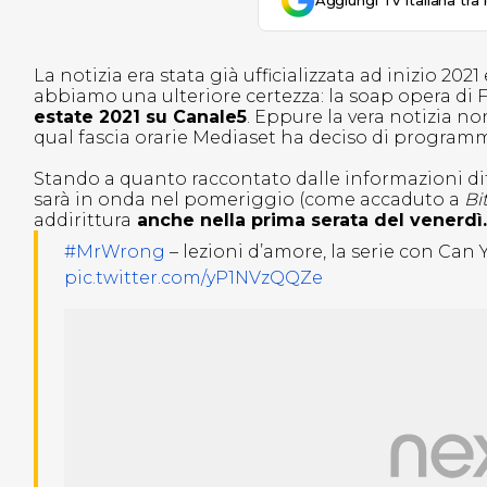
Aggiungi Tv Italiana tra 
La notizia era stata già ufficializzata ad inizio 20
abbiamo una ulteriore certezza: la soap opera di
estate 2021 su Canale5
. Eppure la vera notizia n
qual fascia orarie Mediaset ha deciso di program
Stando a quanto raccontato dalle informazioni dif
sarà in onda nel pomeriggio (come accaduto a
Bi
addirittura
anche nella prima serata del venerdì.
#MrWrong
– lezioni d’amore, la serie con Ca
pic.twitter.com/yP1NVzQQZe