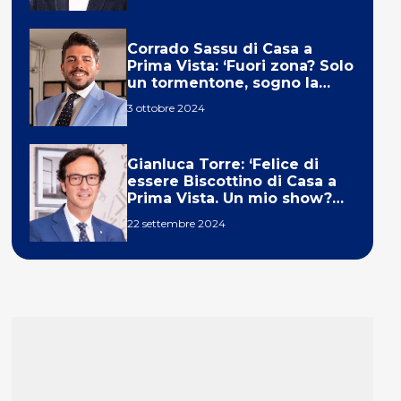
Corrado Sassu di Casa a
Prima Vista: ‘Fuori zona? Solo
un tormentone, sogno la
telecronaca di F1’
3 ottobre 2024
Gianluca Torre: ‘Felice di
essere Biscottino di Casa a
Prima Vista. Un mio show?
Un sogno’
22 settembre 2024