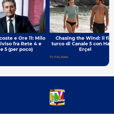
coste e Ore 11: Milo
Chasing the Wind: il fil
iviso fra Rete 4 e
turco di Canale 5 con Ha
e 5 (per poco)
Erçel
TV ITALIANA