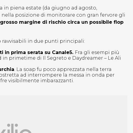
a in piena estate (da giugno ad agosto,
ella posizione di monitorare con gran fervore gli
grosso margine di rischio circa un possibile flop
o ravvisabili in due punti principali:
i in prima serata su Canale5.
Fra gli esempi più
 in primetime di Il Segreto e Daydreamer – Le Ali
urchia
. La soap fu poco apprezzata nella terra
 costretta ad interrompere la messa in onda per
ifre visibilmente imbarazzanti.