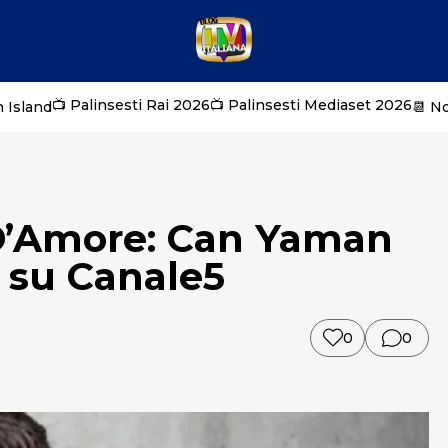
📺 Palinsesti Rai 2026
📺 Palinsesti Mediaset 2026
 Island
📆 N
D’Amore: Can Yaman
a su Canale5
0
0