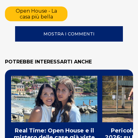
Open House - La
casa più bella
MOSTRA I COMMENTI
POTREBBE INTERESSARTI ANCHE
Real Time: Open House e il
Pericolo
mistero delle case già viste
2026: su R