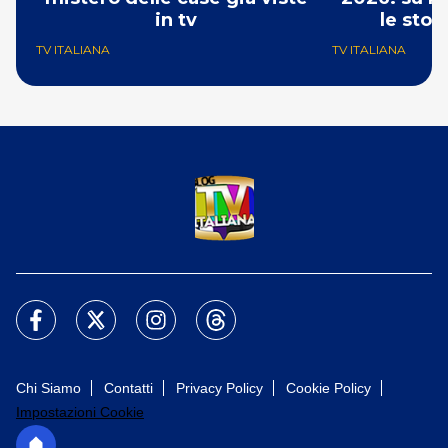
in tv
le stor
TV ITALIANA
TV ITALIANA
Chi Siamo
Contatti
Privacy Policy
Cookie Policy
Impostazioni Cookie