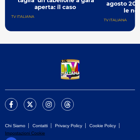
‘taglia’ un tabellone a gara
agosto 202
aperta: il caso
le no
TV ITALIANA
TV ITALIANA
Chi Siamo
Contatti
Privacy Policy
Cookie Policy
Impostazioni Cookie