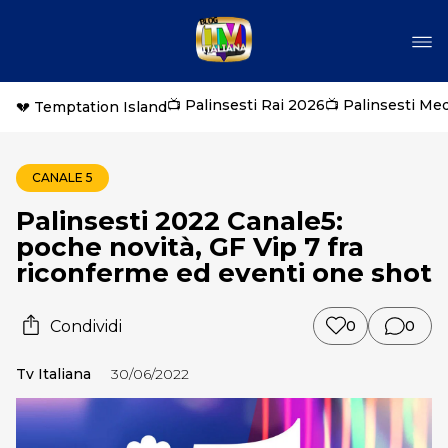
📺 Palinsesti Rai 2026
📺 Palinsesti Me
💔 Temptation Island
CANALE 5
Palinsesti 2022 Canale5:
poche novità, GF Vip 7 fra
riconferme ed eventi one shot
Condividi
0
0
Tv Italiana
30/06/2022