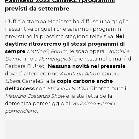
Palinsesti 2022 Canale5: i programmi
previsti da settembre
L’Ufficio stampa Mediaset ha diffuso una griglia
riassuntiva di quelli che saranno i programmi
previsti nella prossima stagione televisiva.
Nel
daytime ritroveremo gli stessi programmi di
sempre
Mattino5, Forum,
le soap opera,
Uomini e
Donne
fino a
Pomeriggio5
(che resta nelle mani di
Barbara D’Urso).
Nessuna novità nel preserale
dove si alterneranno
Avanti un Altro
e
Caduta
Libera.
Canale5 fa la
copia carbone anche
dell’access
con
Striscia la Notizia.
Ritorna pure il
Maurizio Costanzo Show
e la staffetta della
domenica pomeriggio di
Verissimo + Amici
pomeridiano.