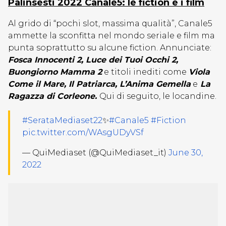
Palinsesti 2022 Canale5: le fiction e i film
Al grido di “pochi slot, massima qualità”, Canale5
ammette la sconfitta nel mondo seriale e film ma
punta soprattutto su alcune fiction. Annunciate:
Fosca Innocenti 2, Luce dei Tuoi Occhi 2,
Buongiorno Mamma 2
e titoli inediti come
Viola
Come il Mare, Il Patriarca, L’Anima Gemella
e
La
Ragazza di Corleone.
Qui di seguito, le locandine.
#SerataMediaset22
✨
#Canale5
#Fiction
pic.twitter.com/WAsgUDyVSf
— QuiMediaset (@QuiMediaset_it)
June 30,
2022