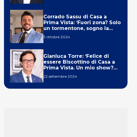
Corrado Sassu di Casa a
Prima Vista: ‘Fuori zona? Solo
un tormentone, sogno la
telecronaca di F1’
3 ottobre 2024
Gianluca Torre: ‘Felice di
essere Biscottino di Casa a
Prima Vista. Un mio show?
Un sogno’
22 settembre 2024