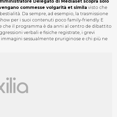
’Amministratore Delegato di Mediaset scopra solo
5 vengano commesse volgarità et simila
visto che
 bestialità. Da sempre, ad esempio, la trasmissione
show per i suoi contenuti poco family-friendly. E
re che il programma è da anni al centro de dibattito
gressioni verbali e fisiche registrate, i grevi
 tv, immagini sessualmente pruriginose e chi più ne