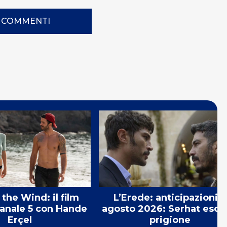
I COMMENTI
the Wind: il film
L’Erede: anticipazioni 7
Canale 5 con Hande
agosto 2026: Serhat esce
Erçel
prigione