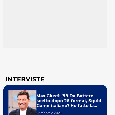
INTERVISTE
Max Giusti: ’99 Da Battere
scelto dopo 26 format, Squid
Game italiano? Ho fatto la
ola!’
22 febbraio 2025