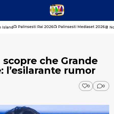
📺 Palinsesti Rai 2026
📺 Palinsesti Mediaset 2026
 Island
📆 N
ni scopre che Grande
: l’esilarante rumor
0
0