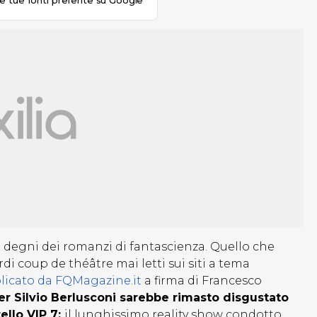
le tue fonti preferite su Google
a degni dei romanzi di fantascienza. Quello che
rdi coup de théâtre mai letti sui siti a tema
icato da FQMagazine.it
a firma di Francesco
er Silvio Berlusconi sarebbe rimasto disgustato
ello VIP 7:
il lunghissimo reality show condotto