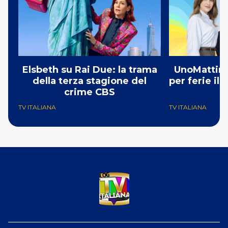
Elsbeth su Rai Due: la trama
UnoMattina
della terza stagione del
per ferie il
crime CBS
TV ITALIANA
TV ITALIANA