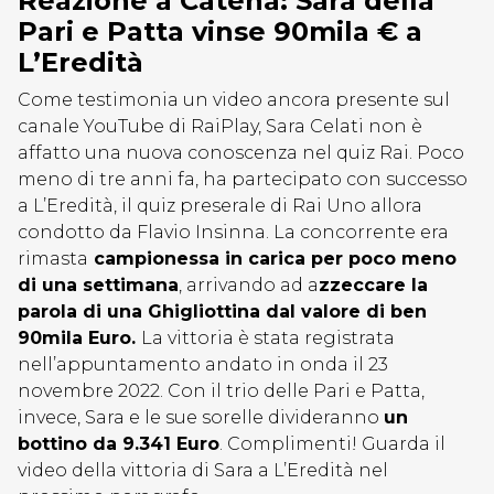
Reazione a Catena: Sara della
Pari e Patta vinse 90mila € a
L’Eredità
Come testimonia un video ancora presente sul
canale YouTube di RaiPlay, Sara Celati non è
affatto una nuova conoscenza nel quiz Rai. Poco
meno di tre anni fa, ha partecipato con successo
a L’Eredità, il quiz preserale di Rai Uno allora
condotto da Flavio Insinna. La concorrente era
rimasta
campionessa in carica per poco meno
di una settimana
, arrivando ad a
zzeccare la
parola di una Ghigliottina dal valore di ben
90mila Euro.
La vittoria è stata registrata
nell’appuntamento andato in onda il 23
novembre 2022. Con il trio delle Pari e Patta,
invece, Sara e le sue sorelle divideranno
un
bottino da 9.341 Euro
. Complimenti! Guarda il
video della vittoria di Sara a L’Eredità nel