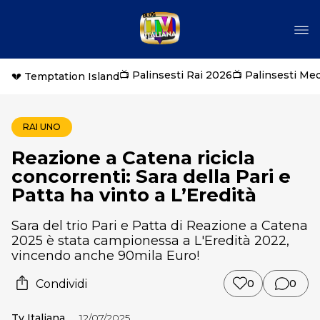
📺 Palinsesti Rai 2026
📺 Palinsesti Me
💔 Temptation Island
RAI UNO
Reazione a Catena ricicla
concorrenti: Sara della Pari e
Patta ha vinto a L’Eredità
Sara del trio Pari e Patta di Reazione a Catena
2025 è stata campionessa a L'Eredità 2022,
vincendo anche 90mila Euro!
Condividi
0
0
Tv Italiana
12/07/2025