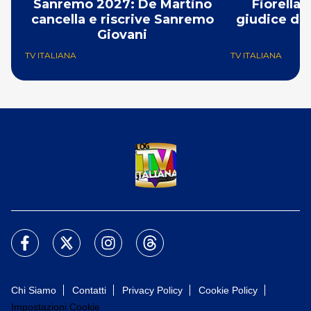
Sanremo 2027: De Martino
Fiorella
cancella e riscrive Sanremo
giudice di 
Giovani
TV ITALIANA
TV ITALIANA
Chi Siamo
Contatti
Privacy Policy
Cookie Policy
Impostazioni Cookie