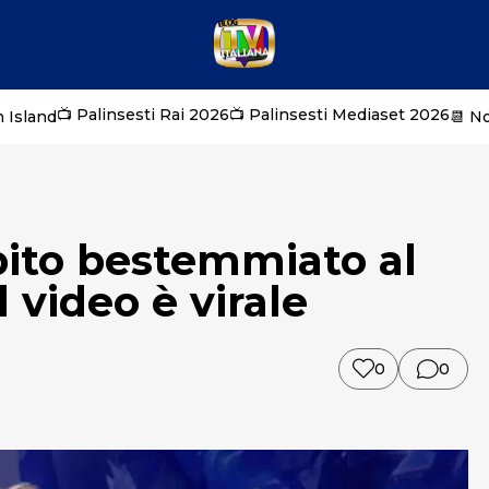
📺 Palinsesti Rai 2026
📺 Palinsesti Mediaset 2026
 Island
📆 N
bito bestemmiato al
l video è virale
0
0