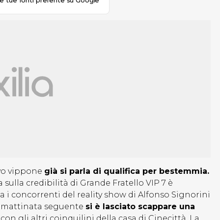
le tue fonti preferite su Google
vo vippone
già si parla di qualifica per bestemmia.
ulla credibilità di Grande Fratello VIP 7 è
 i concorrenti del reality show di Alfonso Signorini
lla mattinata seguente
si è lasciato scappare una
on gli altri coinquilini della casa di Cinecittà. La