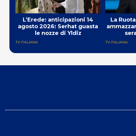
L’Erede: anticipazioni 14
La Ruota
agosto 2026: Serhat guasta
ammazzand
le nozze di Yldiz
sera
TV ITALIANA
TV ITALIANA