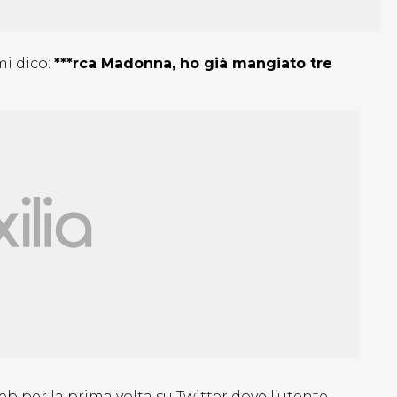
i dico:
***rca Madonna, ho già mangiato tre
 per la prima volta su Twitter dove l’utente