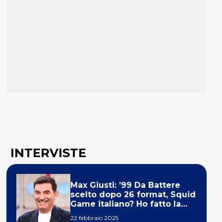
INTERVISTE
Max Giusti: ’99 Da Battere
scelto dopo 26 format, Squid
Game italiano? Ho fatto la
ola!’
22 febbraio 2025