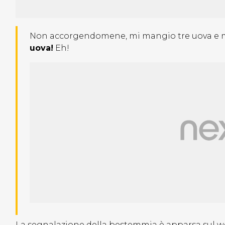
Non accorgendomene, mi mangio tre uova e m
uova!
Eh!
La segnalazione della bestemmia è apparsa sul web