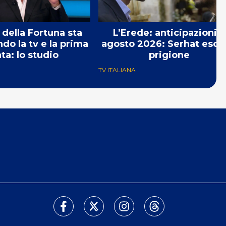
 della Fortuna sta
L’Erede: anticipazioni 7
o la tv e la prima
agosto 2026: Serhat esce
ta: lo studio
prigione
TV ITALIANA