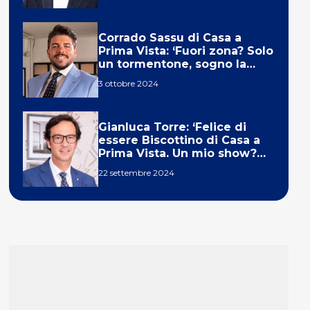
Corrado Sassu di Casa a
Prima Vista: ‘Fuori zona? Solo
un tormentone, sogno la
telecronaca di F1’
3 ottobre 2024
Gianluca Torre: ‘Felice di
essere Biscottino di Casa a
Prima Vista. Un mio show?
Un sogno’
22 settembre 2024