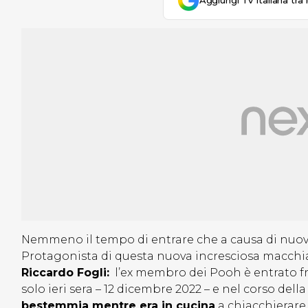
Aggiungi Tv Italiana tra 
Nemmeno il tempo di entrare che a causa di nuo
Protagonista di questa nuova incresciosa macchia s
Riccardo Fogli:
l’ex membro dei Pooh è entrato fra
solo ieri sera – 12 dicembre 2022 – e nel corso de
bestemmia mentre era in cucina
a chiacchierare c