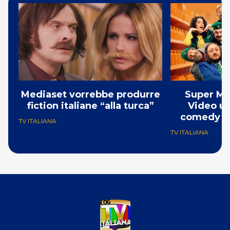
Mediaset vorrebbe produrre
Super Ma
fiction italiane “alla turca”
Video un
comedy co
TV ITALIANA
TV ITALIANA