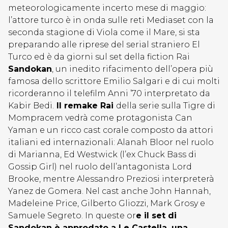
meteorologicamente incerto mese di maggio:
l’attore turco è in onda sulle reti Mediaset con la
seconda stagione di Viola come il Mare, si sta
preparando alle riprese del serial straniero El
Turco ed è da giorni sul set della fiction Rai
Sandokan
, un inedito rifacimento dell’opera più
famosa dello scrittore Emilio Salgari e di cui molti
ricorderanno il telefilm Anni ’70 interpretato da
Kabir Bedi.
Il remake Rai
della serie sulla Tigre di
Mompracem vedrà come protagonista Can
Yaman e un ricco cast corale composto da attori
italiani ed internazionali: Alanah Bloor nel ruolo
di Marianna, Ed Westwick (l’ex Chuck Bass di
Gossip Girl) nel ruolo dell’antagonista Lord
Brooke, mentre Alessandro Preziosi interpreterà
Yanez de Gomera. Nel cast anche John Hannah,
Madeleine Price, Gilberto Gliozzi, Mark Grosy e
Samuele Segreto. In queste or
e il set di
Sandokan è approdato a Le Castella, una