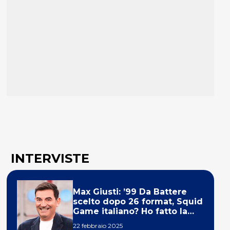
INTERVISTE
Max Giusti: ’99 Da Battere
scelto dopo 26 format, Squid
Game italiano? Ho fatto la
ola!’
22 febbraio 2025