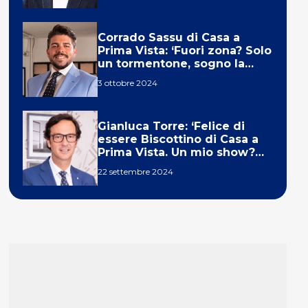
Corrado Sassu di Casa a
Prima Vista: ‘Fuori zona? Solo
un tormentone, sogno la
telecronaca di F1’
3 ottobre 2024
Gianluca Torre: ‘Felice di
essere Biscottino di Casa a
Prima Vista. Un mio show?
Un sogno’
22 settembre 2024