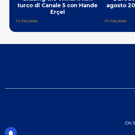
turco di Canale 5 con Hande
agosto 20
Erçel
TV ITALIANA
TV ITALIANA
Chi 