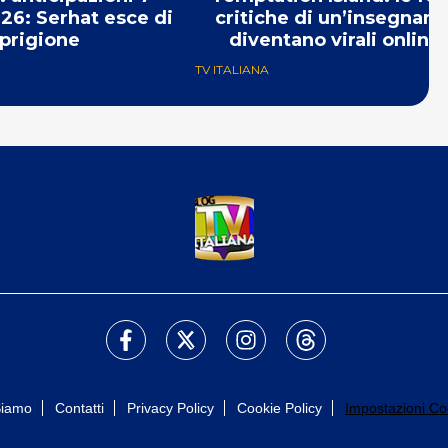
26: Serhat esce di
critiche di un’insegnant
prigione
diventano virali online
TV ITALIANA
Siamo
Contatti
Privacy Policy
Cookie Policy
Impostazioni Co