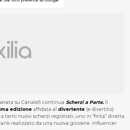
le tue fonti preferite su Google
 serata su Canale5 continua
Scherzi a Parte.
Il
sima edizione
affidata al
divertente
(e divertito)
anti nuovi scherzi registrati, uno in “finta” diretta
 prank realizzato da una nuova giovane influencer