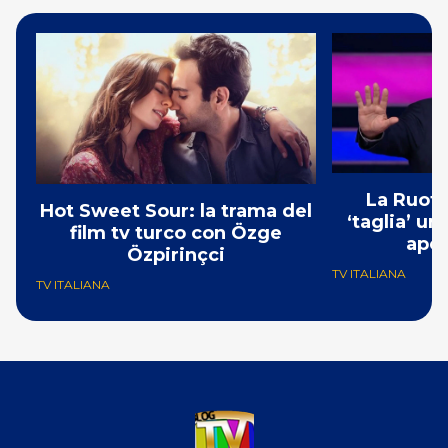
La Ruota
Hot Sweet Sour: la trama del
‘taglia’ un
film tv turco con Özge
aper
Özpirinçci
TV ITALIANA
TV ITALIANA