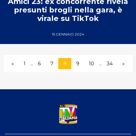
Amici 23: ex concorrente rivela
presunti brogli nella gara, è
virale su TikTok
15 GENNAIO 2024
«
1
...
6
7
8
9
10
...
34
»