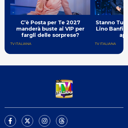
C’è Posta per Te 2027
Stanno Tutti
manderà buste ai VIP per
Lino Banfi fr
fargli delle sorprese?
apr
TV ITALIANA
TV ITALIANA