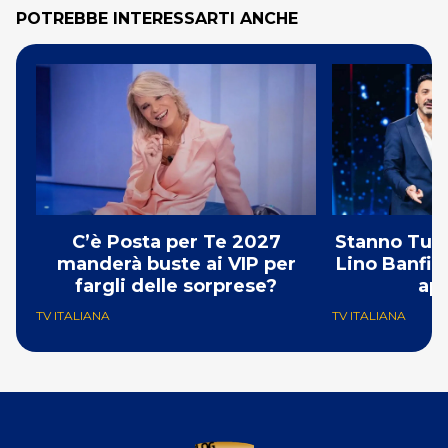
POTREBBE INTERESSARTI ANCHE
C’è Posta per Te 2027
Stanno Tutti
manderà buste ai VIP per
Lino Banfi fr
fargli delle sorprese?
apr
TV ITALIANA
TV ITALIANA