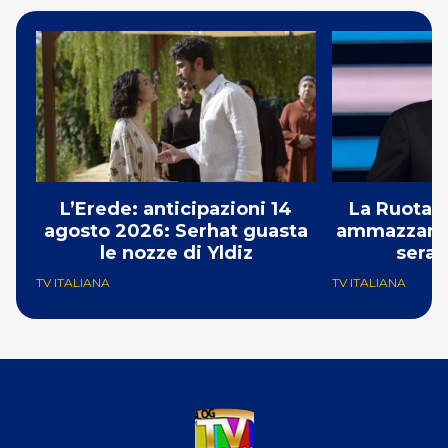
L’Erede: anticipazioni 14
La Ruota d
agosto 2026: Serhat guasta
ammazzando 
le nozze di Yldiz
serat
TV ITALIANA
TV ITALIANA