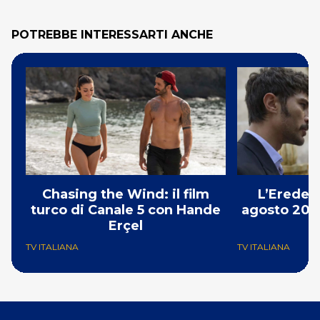
POTREBBE INTERESSARTI ANCHE
Chasing the Wind: il film
L’Erede: 
turco di Canale 5 con Hande
agosto 2026
Erçel
p
TV ITALIANA
TV ITALIANA