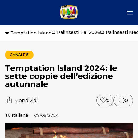
📺 Palinsesti Rai 2026
📺 Palinsesti Me
💔 Temptation Island
CANALE 5
Temptation Island 2024: le
sette coppie dell’edizione
autunnale
Condividi
0
0
Tv Italiana
09/09/2024