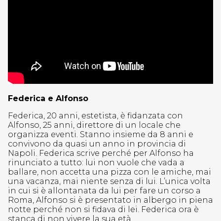
Federica e Alfonso
Federica, 20 anni, estetista, è fidanzata con
Alfonso, 25 anni, direttore di un locale che
organizza eventi. Stanno insieme da 8 anni e
convivono da quasi un anno in provincia di
Napoli. Federica scrive perché per Alfonso ha
rinunciato a tutto: lui non vuole che vada a
ballare, non accetta una pizza con le amiche, mai
una vacanza, mai niente senza di lui. L’unica volta
in cui si è allontanata da lui per fare un corso a
Roma, Alfonso si è presentato in albergo in piena
notte perché non si fidava di lei. Federica ora è
stanca di non vivere la sua età.