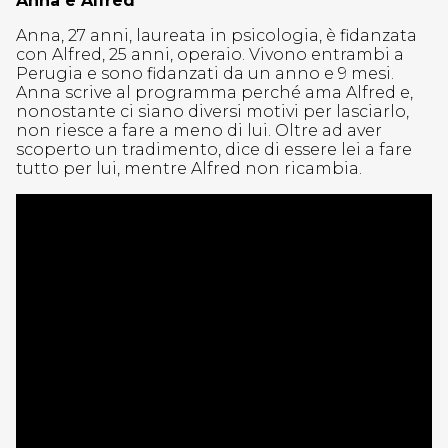
Anna e Alfred
Anna, 27 anni, laureata in psicologia, è fidanzata
con Alfred, 25 anni, operaio. Vivono entrambi a
Perugia e sono fidanzati da un anno e 9 mesi.
Anna scrive al programma perché ama Alfred e,
nonostante ci siano diversi motivi per lasciarlo,
non riesce a fare a meno di lui. Oltre ad aver
scoperto un tradimento, dice di essere lei a fare
tutto per lui, mentre Alfred non ricambia.