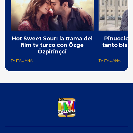
Hot Sweet Sour: la trama del
Pinuccio: 
film tv turco con Özge
tanto bisog
Özpirinçci
N
TV ITALIANA
TV ITALIANA