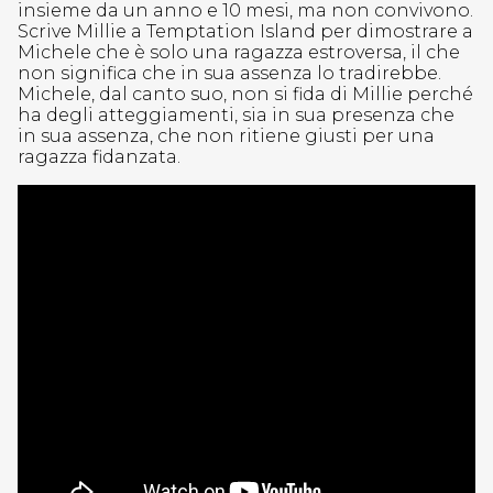
insieme da un anno e 10 mesi, ma non convivono.
Scrive Millie a Temptation Island per dimostrare a
Michele che è solo una ragazza estroversa, il che
non significa che in sua assenza lo tradirebbe.
Michele, dal canto suo, non si fida di Millie perché
ha degli atteggiamenti, sia in sua presenza che
in sua assenza, che non ritiene giusti per una
ragazza fidanzata.