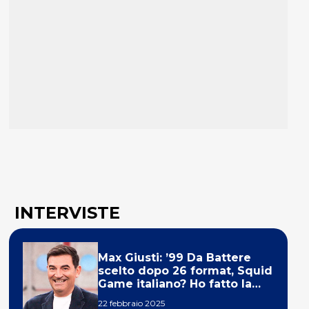
INTERVISTE
Max Giusti: ’99 Da Battere
scelto dopo 26 format, Squid
Game italiano? Ho fatto la
ola!’
22 febbraio 2025