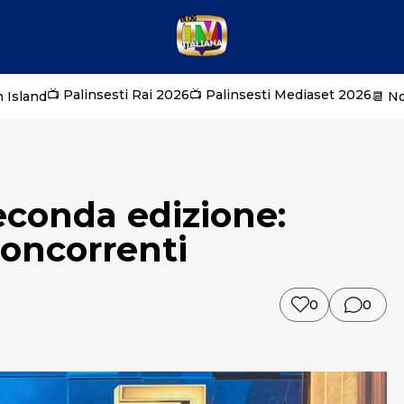
📺 Palinsesti Rai 2026
📺 Palinsesti Mediaset 2026
 Island
📆 N
econda edizione:
concorrenti
0
0