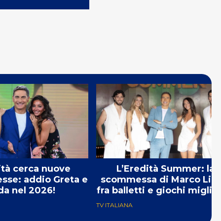
ità cerca nuove
L’Eredità Summer: la
sse: addio Greta e
scommessa di Marco Lior
da nel 2026!
fra balletti e giochi miglior
TV ITALIANA