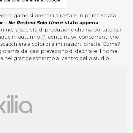
le tue fonti preferite su Google
l genere game si prepara a restare in prima serata
r – Ne Resterà Solo Uno
è stato appena
mine, la società di produzione che ha portato dai
unque in autunno (?) cento nuovi concorrenti che
 scacchiera a colpi di eliminazioni dirette. Come?
oranza dei casi prevedono di decifrare il nome
re nel grande schermo al centro dello studio.