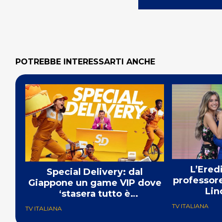
POTREBBE INTERESSARTI ANCHE
L’Ered
Special Delivery: dal
professore
Giappone un game VIP dove
Lin
‘stasera tutto è
consegnabile’
TV ITALIANA
TV ITALIANA