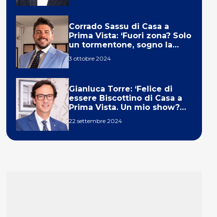
Corrado Sassu di Casa a
Prima Vista: ‘Fuori zona? Solo
un tormentone, sogno la
telecronaca di F1’
3 ottobre 2024
Gianluca Torre: ‘Felice di
essere Biscottino di Casa a
Prima Vista. Un mio show?
Un sogno’
22 settembre 2024