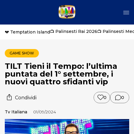
📺 Palinsesti Rai 2026
📺 Palinsesti Me
💔 Temptation Island
GAME SHOW
TILT Tieni il Tempo: l’ultima
puntata del 1° settembre, i
nuovi quattro sfidanti vip
Condividi
0
0
Tv Italiana
01/09/2024