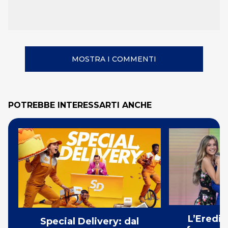
MOSTRA I COMMENTI
POTREBBE INTERESSARTI ANCHE
L’Eredit
Special Delivery: dal