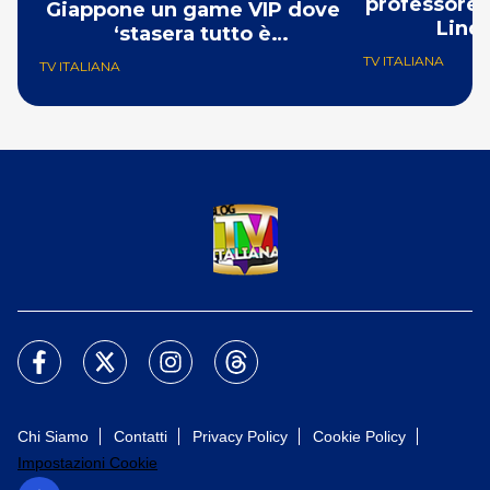
professores
Giappone un game VIP dove
Linda
‘stasera tutto è
consegnabile’
TV ITALIANA
TV ITALIANA
Chi Siamo
Contatti
Privacy Policy
Cookie Policy
Impostazioni Cookie