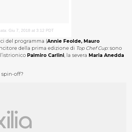
data: Giu 7, 2018 at 3:12 PDT
rici del programma (
Annie Feolde, Mauro
incitore della prima edizione di
Top Chef Cup:
sono
, l’istrionico
Palmiro Carlini
, la severa
Maria Anedda
t spin-off?