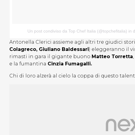
Un post condiviso da Top Chef Italia (@topchefitalia)
in 
Antonella Clerici assieme agli altri tre giudici sto
Colagreco, Giuliano Baldessari
) eleggeranno il v
rimasti in gara il gigante buono
Matteo Torretta
e la fumantina
Cinzia Fumagalli.
Chi di loro alzerà al cielo la coppa di questo talen