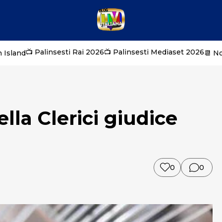
📺 Palinsesti Rai 2026
📺 Palinsesti Mediaset 2026
 Island
📆 N
lla Clerici giudice
0
0