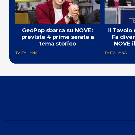
GeoPop sbarca su NOVE:
Il Tavolo
previste 4 prime serate a
Fa dive
tema storico
NOVE il
TV ITALIANA
TV ITALIANA