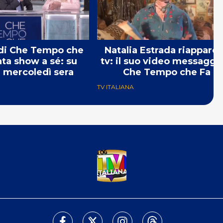
 di Che Tempo che
Natalia Estrada riappare 
nta show a sé: su
tv: il suo video messaggi
 mercoledì sera
Che Tempo che Fa
TV ITALIANA