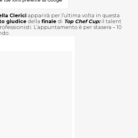
le tue fonti preferite su Google
la Clerici
apparirà per l’ultima volta in questa
to giudice
della
finale
di
Top Chef Cup:
il talent
rofessionisti. L’appuntamento è per stasera – 10
ndo.