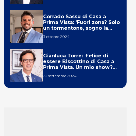
Corrado Sassu di Casa a
Prima Vista: ‘Fuori zona? Solo
un tormentone, sogno la
telecronaca di F1’
3 ottobre 2024
Gianluca Torre: ‘Felice di
essere Biscottino di Casa a
Prima Vista. Un mio show?
Un sogno’
22 settembre 2024