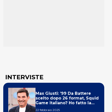
INTERVISTE
Max Giusti: ’99 Da Battere
scelto dopo 26 format, Squid
Game italiano? Ho fatto la
ola!’
22 febbraio 2025