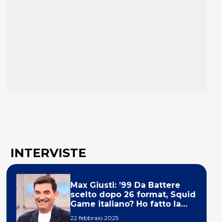
INTERVISTE
Max Giusti: ’99 Da Battere
scelto dopo 26 format, Squid
Game italiano? Ho fatto la
ola!’
22 febbraio 2025