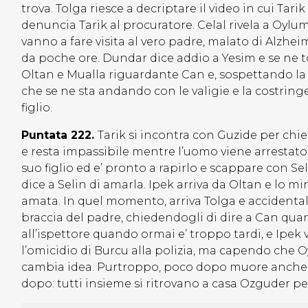
trova. Tolga riesce a decriptare il video in cui Tar
denuncia Tarik al procuratore. Celal rivela a Oylu
vanno a fare visita al vero padre, malato di Alzheim
da poche ore. Dundar dice addio a Yesim e se ne 
Oltan e Mualla riguardante Can e, sospettando la veri
che se ne sta andando con le valigie e la costringe 
figlio.
Puntata 222.
Tarik si incontra con Guzide per chi
e resta impassibile mentre l’uomo viene arrestato
suo figlio ed e’ pronto a rapirlo e scappare con Sel
dice a Selin di amarla. Ipek arriva da Oltan e lo m
amata. In quel momento, arriva Tolga e accidental
braccia del padre, chiedendogli di dire a Can qua
all’ispettore quando ormai e’ troppo tardi, e Ipek 
l’omicidio di Burcu alla polizia, ma capendo che O
cambia idea. Purtroppo, poco dopo muore anche le
dopo: tutti insieme si ritrovano a casa Ozguder pe