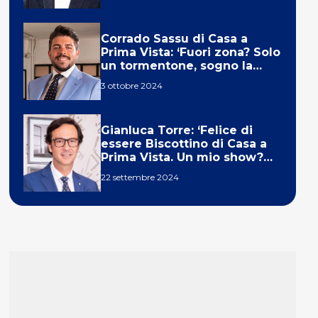
Corrado Sassu di Casa a
Prima Vista: ‘Fuori zona? Solo
un tormentone, sogno la
telecronaca di F1’
3 ottobre 2024
Gianluca Torre: ‘Felice di
essere Biscottino di Casa a
Prima Vista. Un mio show?
Un sogno’
22 settembre 2024