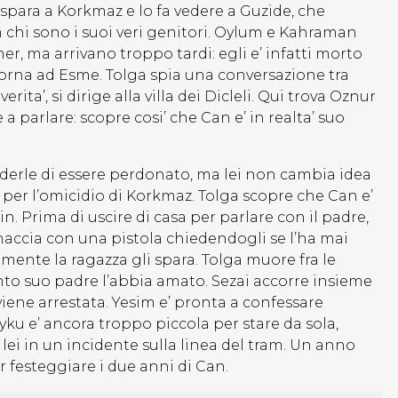
ik spara a Korkmaz e lo fa vedere a Guzide, che
m chi sono i suoi veri genitori. Oylum e Kahraman
er, ma arrivano troppo tardi: egli e’ infatti morto
torna ad Esme. Tolga spia una conversazione tra
ta’, si dirige alla villa dei Dicleli. Qui trova Oznur
a parlare: scopre cosi’ che Can e’ in realta’ suo
ederle di essere perdonato, ma lei non cambia idea
 per l’omicidio di Korkmaz. Tolga scopre che Can e’
in. Prima di uscire di casa per parlare con il padre,
inaccia con una pistola chiedendogli se l’ha mai
mente la ragazza gli spara. Tolga muore fra le
nto suo padre l’abbia amato. Sezai accorre insieme
viene arrestata. Yesim e’ pronta a confessare
yku e’ ancora troppo piccola per stare da sola,
i in un incidente sulla linea del tram. Un anno
r festeggiare i due anni di Can.