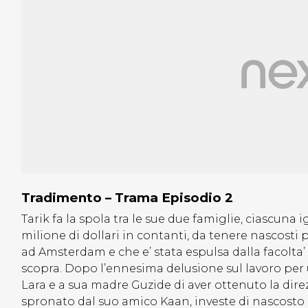
Tradimento – Trama Episodio 2
Tarik fa la spola tra le sue due famiglie, ciascuna i
milione di dollari in contanti, da tenere nascosti
ad Amsterdam e che e’ stata espulsa dalla facolta’ 
scopra. Dopo l’ennesima delusione sul lavoro pe
Lara e a sua madre Guzide di aver ottenuto la dire
spronato dal suo amico Kaan, investe di nascosto in