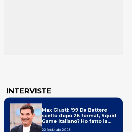
INTERVISTE
Max Giusti: ’99 Da Battere
scelto dopo 26 format, Squid
Game italiano? Ho fatto la
ola!’
22 febbraio 2025