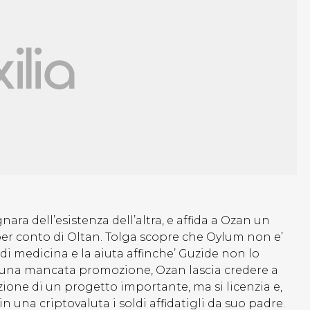
gnara dell’esistenza dell’altra, e affida a Ozan un
 per conto di Oltan. Tolga scopre che Oylum non e’
di medicina e la aiuta affinche’ Guzide non lo
r una mancata promozione, Ozan lascia credere a
zione di un progetto importante, ma si licenzia e,
 una criptovaluta i soldi affidatigli da suo padre.