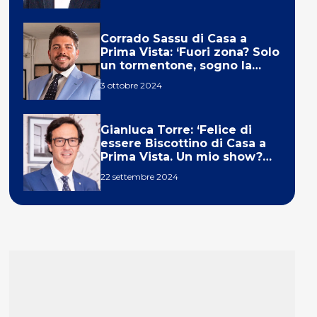
Corrado Sassu di Casa a
Prima Vista: ‘Fuori zona? Solo
un tormentone, sogno la
telecronaca di F1’
3 ottobre 2024
Gianluca Torre: ‘Felice di
essere Biscottino di Casa a
Prima Vista. Un mio show?
Un sogno’
22 settembre 2024