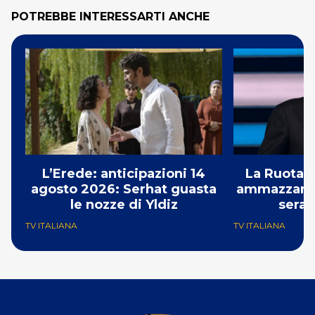
POTREBBE INTERESSARTI ANCHE
L’Erede: anticipazioni 14
La Ruota d
agosto 2026: Serhat guasta
ammazzando 
le nozze di Yldiz
serat
TV ITALIANA
TV ITALIANA