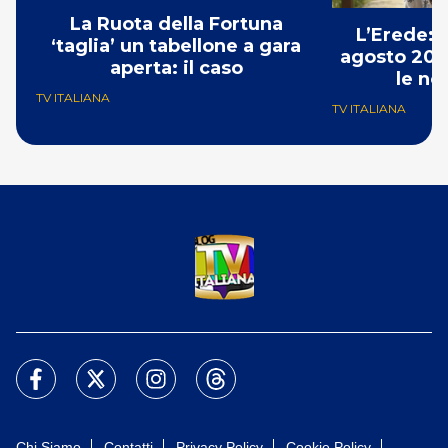
La Ruota della Fortuna
L’Erede: 
‘taglia’ un tabellone a gara
agosto 202
aperta: il caso
le no
TV ITALIANA
TV ITALIANA
Chi Siamo
Contatti
Privacy Policy
Cookie Policy