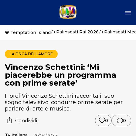
📺 Palinsesti Rai 2026
📺 Palinsesti Me
💔 Temptation Island
LA FISICA DELL'AMORE
Vincenzo Schettini: ‘Mi
piacerebbe un programma
con prime serate’
Il prof Vincenzo Schettini racconta il suo
sogno televisivo: condurre prime serate per
parlare di arte e musica.
Condividi
0
0
Tv Italiana
26/04/2025