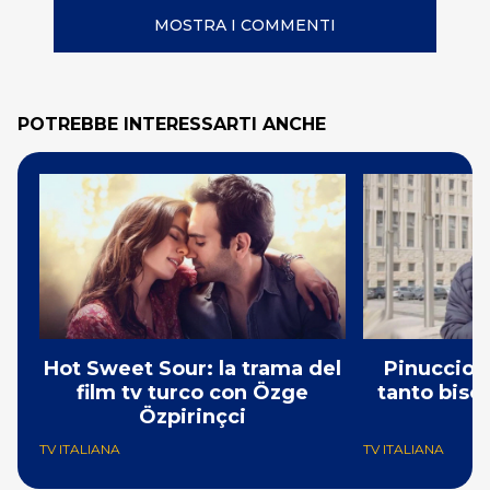
MOSTRA I COMMENTI
POTREBBE INTERESSARTI ANCHE
Hot Sweet Sour: la trama del
Pinuccio: 
film tv turco con Özge
tanto bisog
Özpirinçci
N
TV ITALIANA
TV ITALIANA