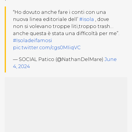
“Ho dovuto anche fare i conti con una
nuova linea editoriale dell’
#isola
, dove
non si volevano troppe liti,troppo trash…
anche questa è stata una difficoltà per me”.
#Isoladeifamosi
pic.twitter.com/cgs0MIiqVC
— SOCIAL Patico (@NathanDelMare)
June
4, 2024