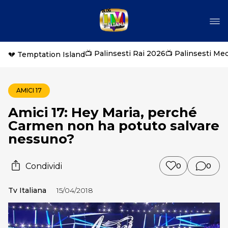
📺 Palinsesti Rai 2026
📺 Palinsesti Me
💔 Temptation Island
AMICI 17
Amici 17: Hey Maria, perché
Carmen non ha potuto salvare
nessuno?
Condividi
0
0
Tv Italiana
15/04/2018