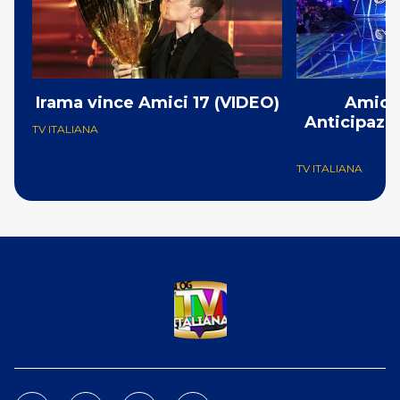
Irama vince Amici 17 (VIDEO)
Amici 1
Anticipazion
TV ITALIANA
TV ITALIANA