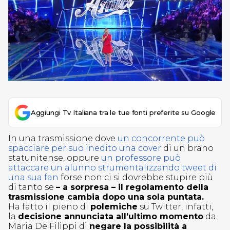
Aggiungi Tv Italiana tra le tue fonti preferite su Google
In una trasmissione dove
un concorrente può
spacciare per suo inedito una cover
di un brano
statunitense, oppure
un professore può
attaccare un alunno strumentalizzando tweet di
una sua fan
forse non ci si dovrebbe stupire più
di tanto se
– a sorpresa – il regolamento della
trasmissione cambia dopo una sola puntata.
Ha fatto il pieno di
polemiche
su Twitter, infatti,
la
decisione annunciata all’ultimo momento
da
Maria De Filippi di
negare la possibilità a